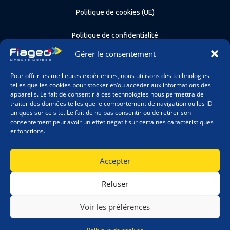
Politique de cookies (UE)
Politique de confidentialité
Gérer le consentement
Conditions générales de vente
Pour offrir les meilleures expériences, nous utilisons des technologies
Contact
telles que les cookies pour stocker et/ou accéder aux informations des
appareils. Le fait de consentir à ces technologies nous permettra de
traiter des données telles que le comportement de navigation ou les ID
Recrutement
uniques sur ce site. Le fait de ne pas consentir ou de retirer son
consentement peut avoir un effet négatif sur certaines caractéristiques
et fonctions.
Accepter
S’ouvre
S’ouvre
dans
dans
Refuser
un
un
nouvel
nouvel
Voir les préférences
onglet
onglet