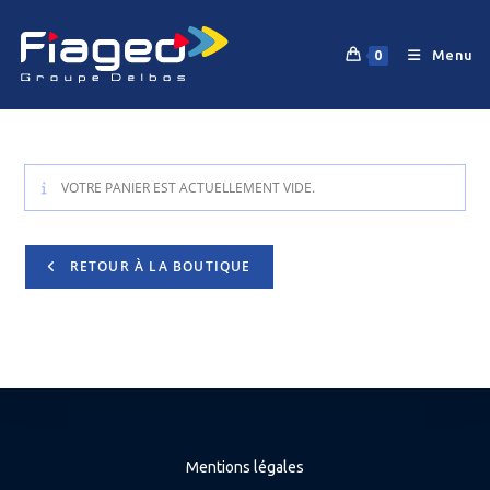
Skip
to
Menu
0
content
VOTRE PANIER EST ACTUELLEMENT VIDE.
RETOUR À LA BOUTIQUE
Mentions légales